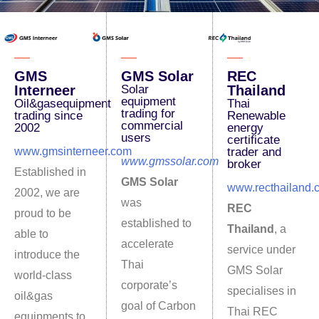
GMS
GMS Solar
REC
Interneer
Solar
Thailand
equipment
Oil&gasequipment
Thai
trading for
trading since
Renewable
commercial
2002
energy
users
certificate
www.gmsinterneer.com
trader and
www.gmssolar.com
broker
Established in
GMS Solar
www.recthailand.
2002, we are
was
REC
proud to be
established to
Thailand
, a
able to
accelerate
service under
introduce the
Thai
GMS Solar
world-class
corporate’s
specialises in
oil&gas
goal of Carbon
Thai REC
equipments to